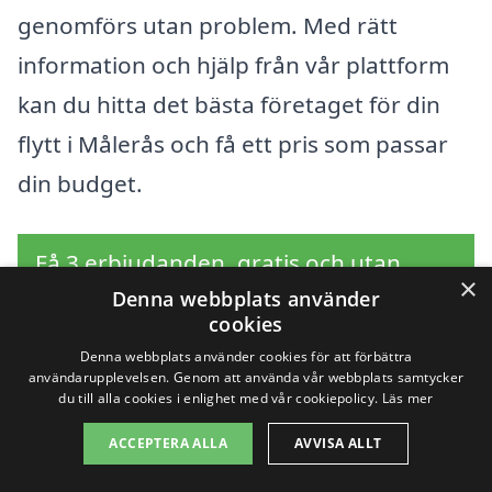
genomförs utan problem. Med rätt
information och hjälp från vår plattform
kan du hitta det bästa företaget för din
flytt i Målerås och få ett pris som passar
din budget.
Få 3 erbjudanden, gratis och utan
×
Denna webbplats använder
förpliktelser
cookies
Denna webbplats använder cookies för att förbättra
användarupplevelsen. Genom att använda vår webbplats samtycker
du till alla cookies i enlighet med vår cookiepolicy.
Läs mer
Sök efter en
ACCEPTERA ALLA
AVVISA ALLT
professionell för