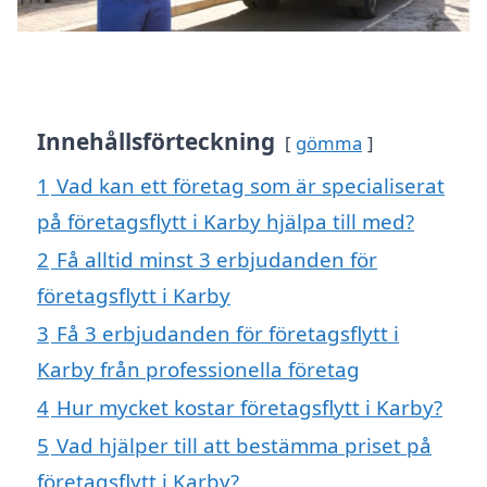
Innehållsförteckning
gömma
1
Vad kan ett företag som är specialiserat
på företagsflytt i Karby hjälpa till med?
2
Få alltid minst 3 erbjudanden för
företagsflytt i Karby
3
Få 3 erbjudanden för företagsflytt i
Karby från professionella företag
4
Hur mycket kostar företagsflytt i Karby?
5
Vad hjälper till att bestämma priset på
företagsflytt i Karby?