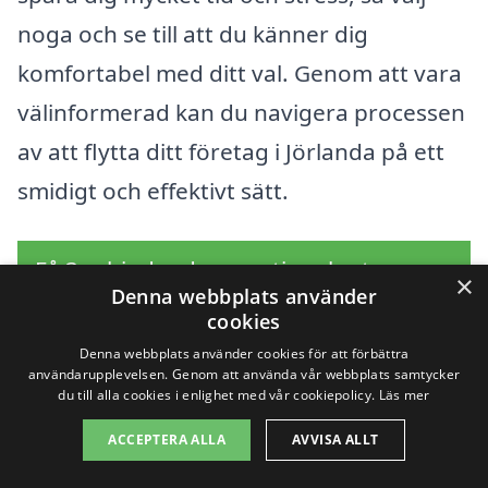
noga och se till att du känner dig
komfortabel med ditt val. Genom att vara
välinformerad kan du navigera processen
av att flytta ditt företag i Jörlanda på ett
smidigt och effektivt sätt.
Få 3 erbjudanden, gratis och utan
×
Denna webbplats använder
förpliktelser
cookies
Denna webbplats använder cookies för att förbättra
användarupplevelsen. Genom att använda vår webbplats samtycker
du till alla cookies i enlighet med vår cookiepolicy.
Läs mer
Sök efter en
ACCEPTERA ALLA
AVVISA ALLT
professionell för