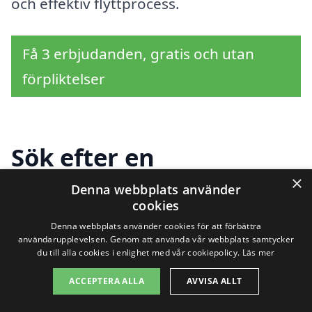
och effektiv flyttprocess.
Få 3 erbjudanden, gratis och utan
förpliktelser
Sök efter en
×
professionell för
Denna webbplats använder
cookies
företagsflytt i andra
Denna webbplats använder cookies för att förbättra
användarupplevelsen. Genom att använda vår webbplats samtycker
städer nära Jälla
du till alla cookies i enlighet med vår cookiepolicy.
Läs mer
ACCEPTERA ALLA
AVVISA ALLT
Att anlita ett företag för företagsflytt i