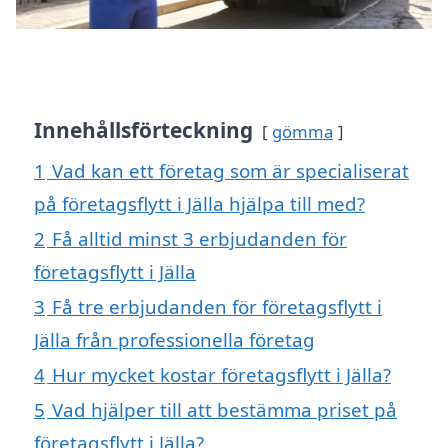
Innehållsförteckning
gömma
1
Vad kan ett företag som är specialiserat
på företagsflytt i Jälla hjälpa till med?
2
Få alltid minst 3 erbjudanden för
företagsflytt i Jälla
3
Få tre erbjudanden för företagsflytt i
Jälla från professionella företag
4
Hur mycket kostar företagsflytt i Jälla?
5
Vad hjälper till att bestämma priset på
företagsflytt i Jälla?