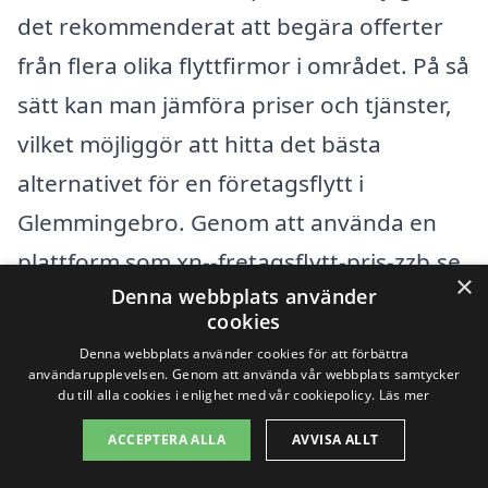
det rekommenderat att begära offerter
från flera olika flyttfirmor i området. På så
sätt kan man jämföra priser och tjänster,
vilket möjliggör att hitta det bästa
alternativet för en företagsflytt i
Glemmingebro. Genom att använda en
plattform som xn--fretagsflytt-pris-zzb.se
×
Denna webbplats använder
görs det enkelt att samla in dessa offerter
cookies
och få en uppfattning om vad man kan
Denna webbplats använder cookies för att förbättra
förvänta sig i termer av kostnad och
användarupplevelsen. Genom att använda vår webbplats samtycker
du till alla cookies i enlighet med vår cookiepolicy.
Läs mer
tjänster.
ACCEPTERA ALLA
AVVISA ALLT