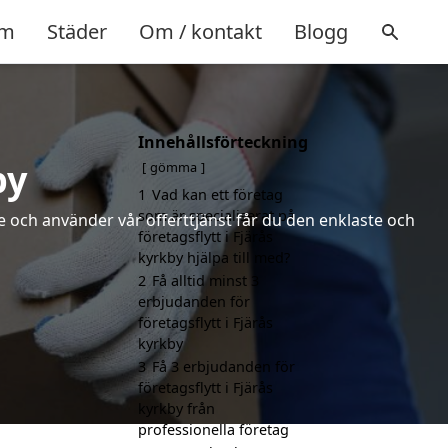
m
Städer
Om / kontakt
Blogg
Innehållsförteckning
by
gömma
1
Vad kan ett företag
som är specialiserat på
 och använder vår offerttjänst får du den enklaste och
företagsflytt i Fjärås
kyrkby hjälpa till med?
2
Få alltid minst 3
erbjudanden för
företagsflytt i Fjärås
kyrkby
3
Få 3 erbjudanden för
företagsflytt i Fjärås
kyrkby från
professionella företag