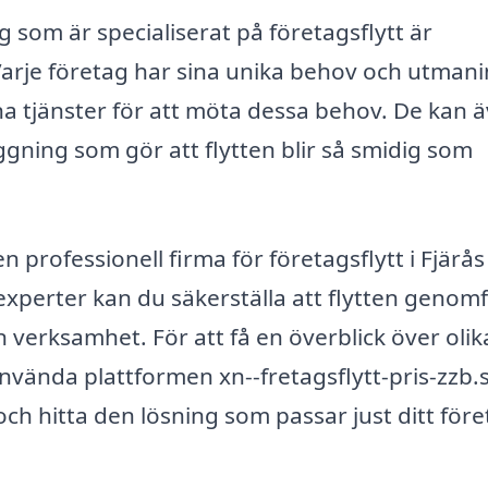
g som är specialiserat på företagsflytt är
 Varje företag har sina unika behov och utmani
na tjänster för att möta dessa behov. De kan 
gning som gör att flytten blir så smidig som
professionell firma för företagsflytt i Fjärås
xperter kan du säkerställa att flytten genom
 verksamhet. För att få en överblick över olik
vända plattformen xn--fretagsflytt-pris-zzb.s
h hitta den lösning som passar just ditt för