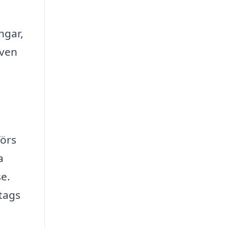
ngar,
även
förs
a
e.
etags