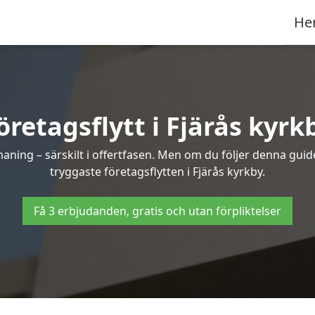
He
öretagsflytt i Fjärås kyrk
ning – särskilt i offertfasen. Men om du följer denna guide
tryggaste företagsflytten i Fjärås kyrkby.
Få 3 erbjudanden, gratis och utan förpliktelser