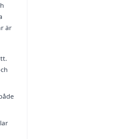
ch
a
r är
tt.
och
 både
lar