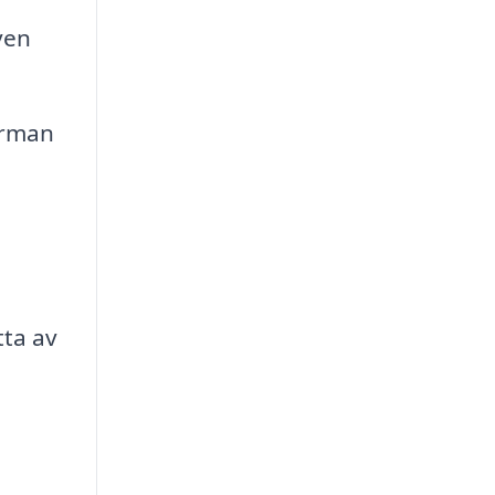
ven
irman
tta av