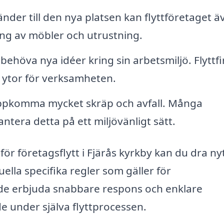
änder till den nya platsen kan flyttföretaget ä
ring av möbler och utrustning.
behöva nya idéer kring sin arbetsmiljö. Flyttf
 ytor för verksamheten.
 uppkomma mycket skräp och avfall. Många
antera detta på ett miljövänligt sätt.
ör företagsflytt i Fjärås kyrkby kan du dra ny
la specifika regler som gäller för
de erbjuda snabbare respons och enklare
 under själva flyttprocessen.