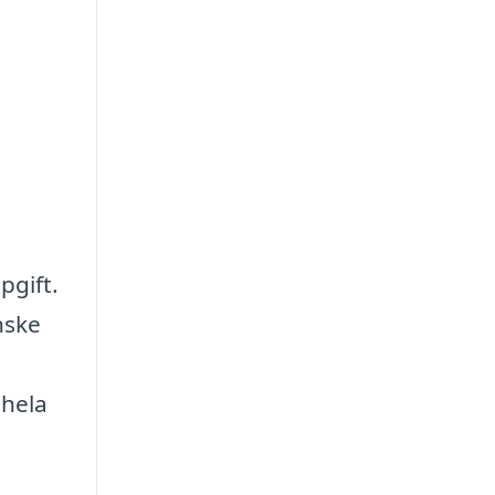
pgift.
nske
 hela