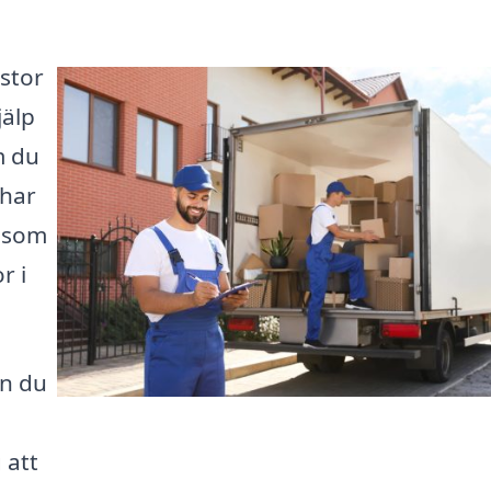
 stor
jälp
m du
 har
m som
r i
an du
 att