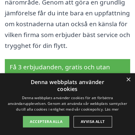
närområde. Genom att göra en grundlig
jämförelse får du inte bara en uppfattning
om kostnaderna utan också en känsla för
vilken firma som erbjuder bäst service och
trygghet för din flytt.
Få 3 erbjudanden, gratis och utan
förpliktelser
×
Denna webbplats använder
cookies
Denna webbplats använder cookies för att förbättra
användarupplevelsen. Genom att använda vår webbplats samtycker
Sök efter en
du till alla cookies i enlighet med vår cookiepolicy.
Läs mer
professionell för
ACCEPTERA ALLA
AVVISA ALLT