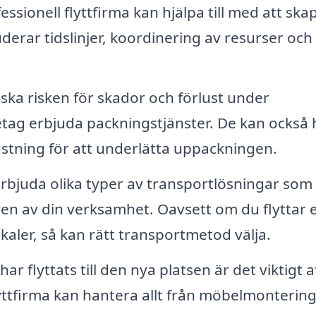
ssionell flyttfirma kan hjälpa till med att ska
luderar tidslinjer, koordinering av resurser och
ska risken för skador och förlust under
etag erbjuda packningstjänster. De kan också 
ustning för att underlätta uppackningen.
rbjuda olika typer av transportlösningar som
en av din verksamhet. Oavsett om du flyttar 
okaler, så kan rätt transportmetod välja.
har flyttats till den nya platsen är det viktigt at
yttfirma kan hantera allt från möbelmontering t