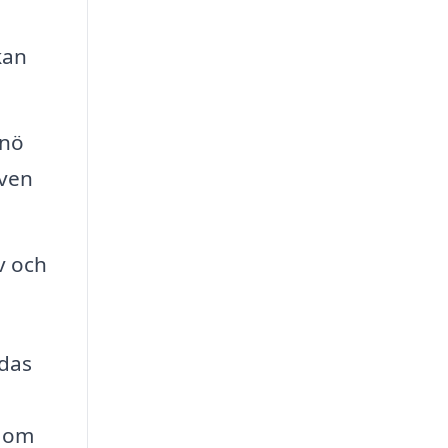
kan
rnö
även
v och
ldas
a om