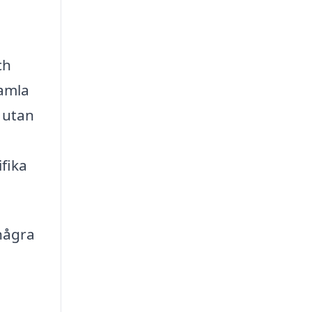
ch
samla
, utan
ifika
 några