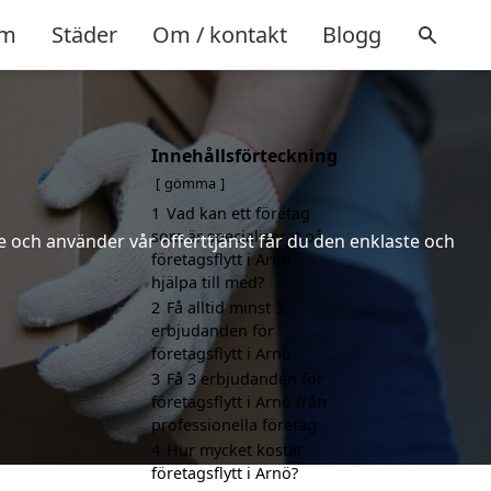
m
Städer
Om / kontakt
Blogg
Innehållsförteckning
gömma
1
Vad kan ett företag
som är specialiserat på
 och använder vår offerttjänst får du den enklaste och
företagsflytt i Arnö
hjälpa till med?
2
Få alltid minst 3
erbjudanden för
företagsflytt i Arnö
3
Få 3 erbjudanden för
företagsflytt i Arnö från
professionella företag
4
Hur mycket kostar
företagsflytt i Arnö?