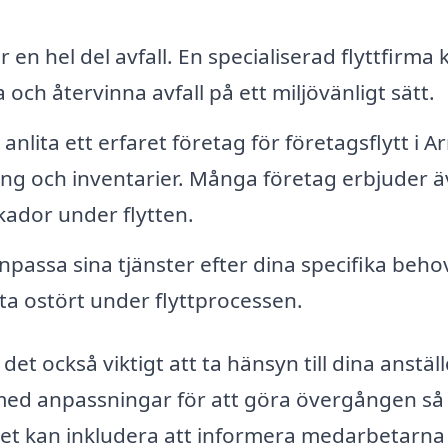
 en hel del avfall. En specialiserad flyttfirma 
 och återvinna avfall på ett miljövänligt sätt.
nlita ett erfaret företag för företagsflytt i A
ing och inventarier. Många företag erbjuder 
kador under flytten.
anpassa sina tjänster efter dina specifika beho
beta ostört under flyttprocessen.
det också viktigt att ta hänsyn till dina anstäl
l med anpassningar för att göra övergången så
 Det kan inkludera att informera medarbetarn