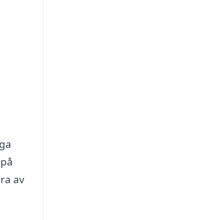
nga
 på
ra av