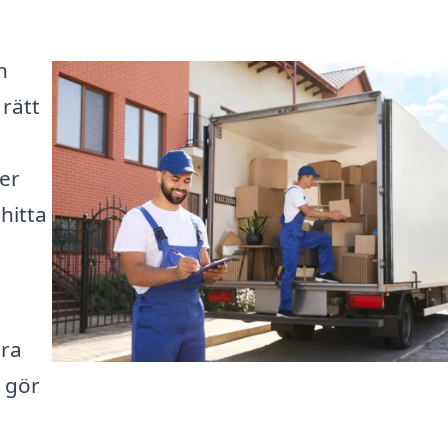
n
rätt
ler
 hitta
öra
i gör